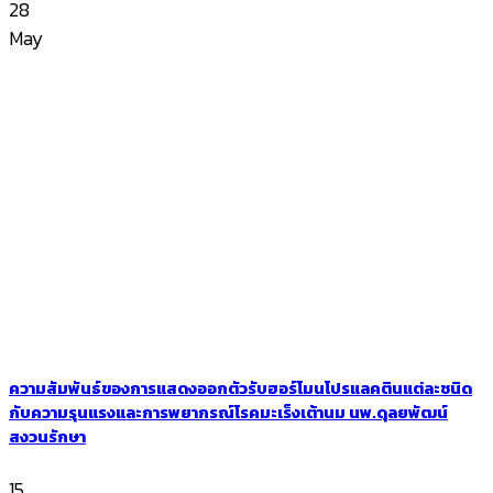
28
May
ความสัมพันธ์ของการแสดงออกตัวรับฮอร์โมนโปรแลคตินแต่ละชนิด
กับความรุนแรงและการพยากรณ์โรคมะเร็งเต้านม นพ.ดุลยพัฒน์
สงวนรักษา
15