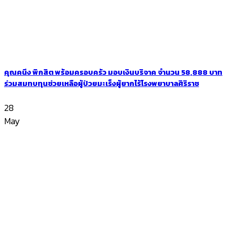
คุณคนึง พิกสิต พร้อมครอบครัว มอบเงินบริจาค จำนวน 58,888 บาท
ร่วมสมทบทุนช่วยเหลือผู้ป่วยมะเร็งผู้ยากไร้โรงพยาบาลศิริราช
28
May