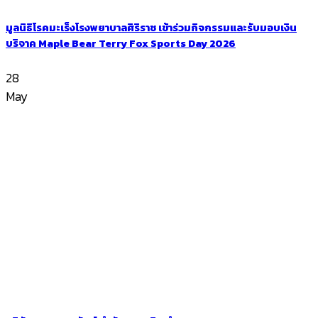
มูลนิธิโรคมะเร็งโรงพยาบาลศิริราช เข้าร่วมกิจกรรมและรับมอบเงิน
บริจาค Maple Bear Terry Fox Sports Day 2026
28
May