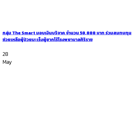
กลุ่ม The Smart มอบเงินบริจาค จำนวน 58,888 บาท ร่วมสมทบทุน
ช่วยเหลือผู้ป่วยมะเร็งผู้ยากไร้โรงพยาบาลศิริราช
28
May