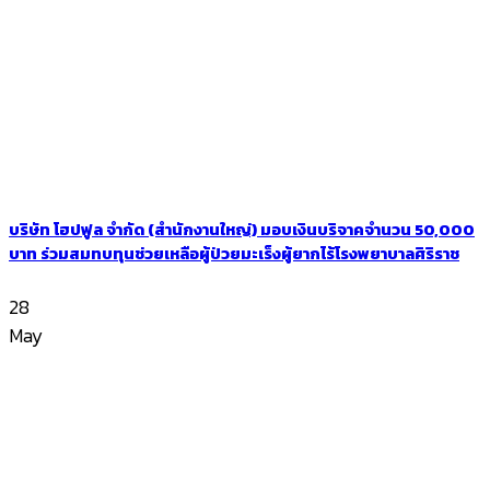
บริษัท โฮปฟูล จำกัด (สำนักงานใหญ่) มอบเงินบริจาคจำนวน 50,000
บาท ร่วมสมทบทุนช่วยเหลือผู้ป่วยมะเร็งผู้ยากไร้โรงพยาบาลศิริราช
28
May