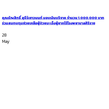
คุณธัญสิทธิ์ สุธีร์เชาวนนท์ มอบเงินบริจาค จำนวน 1,000,000 บาท
ร่วมสมทบทุนช่วยเหลือผู้ป่วยมะเร็งผู้ยากไร้โรงพยาบาลศิริราช
28
May