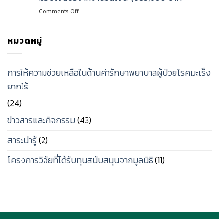
(สำนักงาน
on
Comments Off
ใหญ่)
นายก
มอบ
สมาคม
เงิน
นักศึกษา
หมวดหมู่
บริจาค
เก่า
จำนวน
คณะ
50,000
จิตรกรรม
บาท
การให้ความช่วยเหลือในด้านค่ารักษาพยาบาลผู้ป่วยโรคมะเร็ง
ประติมากรรม
ร่วม
ยากไร้
และ
สมทบ
ภาพ
ทุน
(24)
พิมพ์
ช่วย
มหาวิทยาลัย
เหลือ
ข่าวสารและกิจกรรม
(43)
ศิลปากร
ผู้
มอบ
ป่วย
สาระน่ารู้
(2)
เงิน
มะเร็ง
บริจาค
ผู้
โครงการวิจัยที่ได้รับทุนสนับสนุนจากมูลนิธิ
(11)
จำนวน
ยากไร้
เงิน
โรง
1,683,600
พยาบาล
บาท
ศิริราช