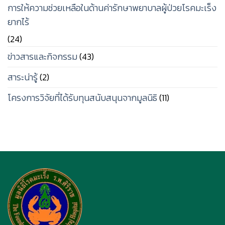
จิตรกรรม
บาท
การให้ความช่วยเหลือในด้านค่ารักษาพยาบาลผู้ป่วยโรคมะเร็ง
ประติมากรรม
ร่วม
ยากไร้
และ
สมทบ
ภาพ
ทุน
(24)
พิมพ์
ช่วย
มหาวิทยาลัย
เหลือ
ข่าวสารและกิจกรรม
(43)
ศิลปากร
ผู้
มอบ
ป่วย
สาระน่ารู้
(2)
เงิน
มะเร็ง
บริจาค
ผู้
โครงการวิจัยที่ได้รับทุนสนับสนุนจากมูลนิธิ
(11)
จำนวน
ยากไร้
เงิน
โรง
1,683,600
พยาบาล
บาท
ศิริราช