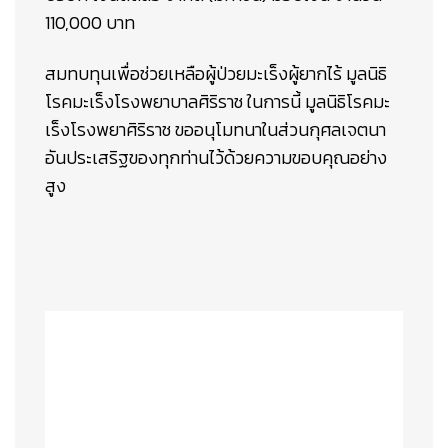
110,000 บาท
สมทบทุนเพื่อช่วยเหลือผู้ป่วยมะเร็งผู้ยากไร้ มูลนิธิ
โรคมะเร็งโรงพยาบาลศิริราช ในการนี้ มูลนิธิโรคมะ
เร็งโรงพยาศิริราช ขออนุโมทนาในส่วนกุศลเจตนา
อันประเสริฐของทุกท่านไว้ด้วยความขอบคุณอย่าง
สูง