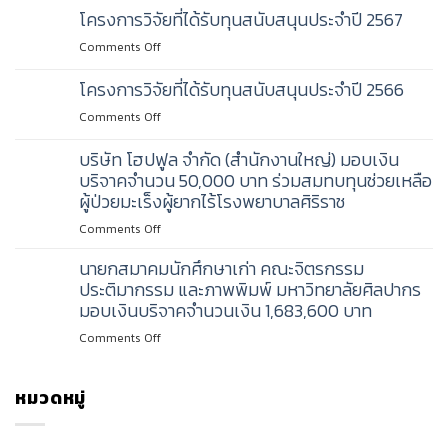
วิจัย
โครงการวิจัยที่ได้รับทุนสนับสนุนประจำปี 2567
ที่
on
Comments Off
ได้
โครงการ
รับ
วิจัย
โครงการวิจัยที่ได้รับทุนสนับสนุนประจำปี 2566
ทุน
ที่
สนับสนุน
on
Comments Off
ได้
ประจำ
โครงการ
รับ
ปี
วิจัย
บริษัท โฮปฟูล จำกัด (สำนักงานใหญ่) มอบเงิน
ทุน
2568
ที่
บริจาคจำนวน 50,000 บาท ร่วมสมทบทุนช่วยเหลือ
สนับสนุน
ได้
ประจำ
ผู้ป่วยมะเร็งผู้ยากไร้โรงพยาบาลศิริราช
รับ
ปี
on
Comments Off
ทุน
2567
บริษัท
สนับสนุน
นายกสมาคมนักศึกษาเก่า คณะจิตรกรรม
โฮป
ประจำ
ฟูล
ประติมากรรม และภาพพิมพ์ มหาวิทยาลัยศิลปากร
ปี
จำกัด
2566
มอบเงินบริจาคจำนวนเงิน 1,683,600 บาท
(สำนักงาน
on
Comments Off
ใหญ่)
นายก
มอบ
สมาคม
เงิน
นักศึกษา
หมวดหมู่
บริจาค
เก่า
จำนวน
คณะ
50,000