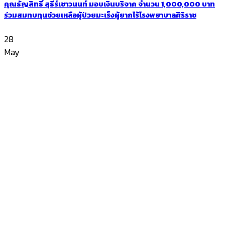
คุณธัญสิทธิ์ สุธีร์เชาวนนท์ มอบเงินบริจาค จำนวน 1,000,000 บาท
ร่วมสมทบทุนช่วยเหลือผู้ป่วยมะเร็งผู้ยากไร้โรงพยาบาลศิริราช
28
May