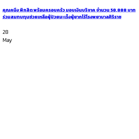
คุณคนึง พิกสิต พร้อมครอบครัว มอบเงินบริจาค จำนวน 58,888 บาท
ร่วมสมทบทุนช่วยเหลือผู้ป่วยมะเร็งผู้ยากไร้โรงพยาบาลศิริราช
28
May