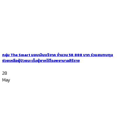
กลุ่ม The Smart มอบเงินบริจาค จำนวน 58,888 บาท ร่วมสมทบทุน
ช่วยเหลือผู้ป่วยมะเร็งผู้ยากไร้โรงพยาบาลศิริราช
28
May