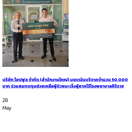
บริษัท โฮปฟูล จำกัด (สำนักงานใหญ่) มอบเงินบริจาคจำนวน 50,000
บาท ร่วมสมทบทุนช่วยเหลือผู้ป่วยมะเร็งผู้ยากไร้โรงพยาบาลศิริราช
28
May