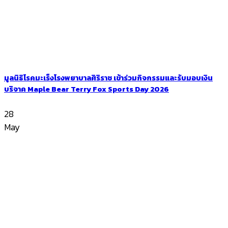
มูลนิธิโรคมะเร็งโรงพยาบาลศิริราช เข้าร่วมกิจกรรมและรับมอบเงิน
บริจาค Maple Bear Terry Fox Sports Day 2026
28
May