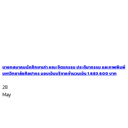
นายกสมาคมนักศึกษาเก่า คณะจิตรกรรม ประติมากรรม และภาพพิมพ์
มหาวิทยาลัยศิลปากร มอบเงินบริจาคจำนวนเงิน 1,683,600 บาท
28
May