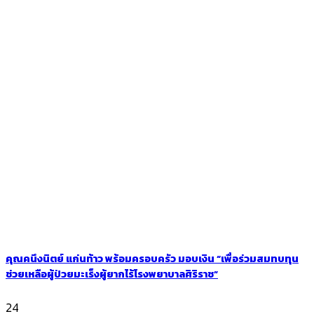
คุณคนึงนิตย์ แก่นท้าว พร้อมครอบครัว มอบเงิน “เพื่อร่วมสมทบทุน
ช่วยเหลือผู้ป่วยมะเร็งผู้ยากไร้โรงพยาบาลศิริราช”
24