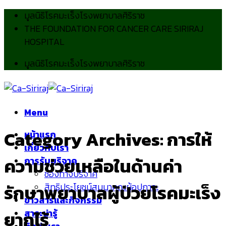
Skip
มูลนิธิโรคมะเร็งโรงพยาบาลศิริราช
to
THE FOUNDATION FOR CANCER CARE SIRIRAJ
content
HOSPITAL
มูลนิธิโรคมะเร็งโรงพยาบาลศิริราช
Menu
Category Archives:
การให้
หน้าแรก
เกี่ยวกับเรา
ความช่วยเหลือในด้านค่า
การรับบริจาค
ช่องทางบริจาค
รักษาพยาบาลผู้ป่วยโรคมะเร็ง
สิทธิประโยชน์สมนาคุณผู้อุปการะ
ข่าวสารและกิจกรรม
ยากไร้
สาระน่ารู้