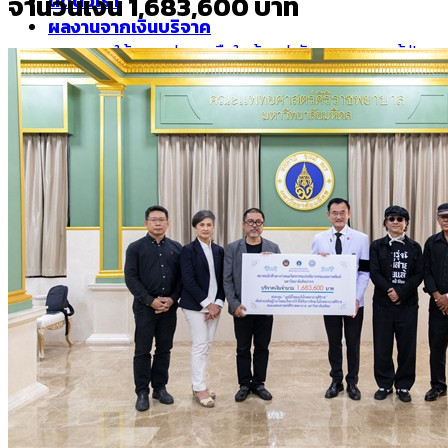
จำนวนเงิน 1,683,600 บาท
ติดต่อเรา
ผลงานจากเงินบริจาค
การให้ความช่วยเหลือในด้านค่ารักษาพยาบาลผู้ป่วย
โรคมะเร็งยากไร้
โครงการวิจัยที่ได้รับทุนสนับสนุนจากมูลนิธิ