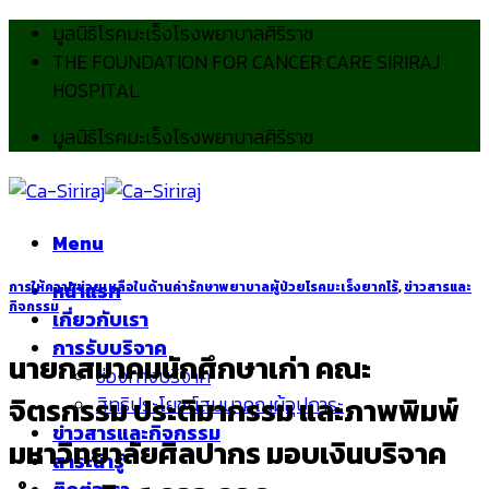
Skip
มูลนิธิโรคมะเร็งโรงพยาบาลศิริราช
to
THE FOUNDATION FOR CANCER CARE SIRIRAJ
content
HOSPITAL
มูลนิธิโรคมะเร็งโรงพยาบาลศิริราช
Menu
หน้าแรก
การให้ความช่วยเหลือในด้านค่ารักษาพยาบาลผู้ป่วยโรคมะเร็งยากไร้
,
ข่าวสารและ
กิจกรรม
เกี่ยวกับเรา
การรับบริจาค
นายกสมาคมนักศึกษาเก่า คณะ
ช่องทางบริจาค
จิตรกรรม ประติมากรรม และภาพพิมพ์
สิทธิประโยชน์สมนาคุณผู้อุปการะ
ข่าวสารและกิจกรรม
มหาวิทยาลัยศิลปากร มอบเงินบริจาค
สาระน่ารู้