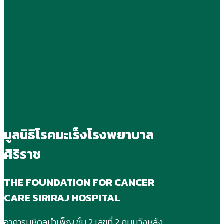
ช่วย
มอบ
เหลือ
เงิน
ผู้
บริจาค
ป่วย
จำนวน
มะเร็ง
เงิน
ผู้
1,683,600
ยากไร้
บาท
โรง
พยาบาล
ศิริราช
มูลนิธิโรคมะเร็งโรงพยาบาล
ศิริราช
THE FOUNDATION FOR CANCER
CARE SIRIRAJ HOSPITAL
อาคารมหิดลบําเพ็ญ ชั้น 2 เลขที่ 2 ถนนวังหลัง