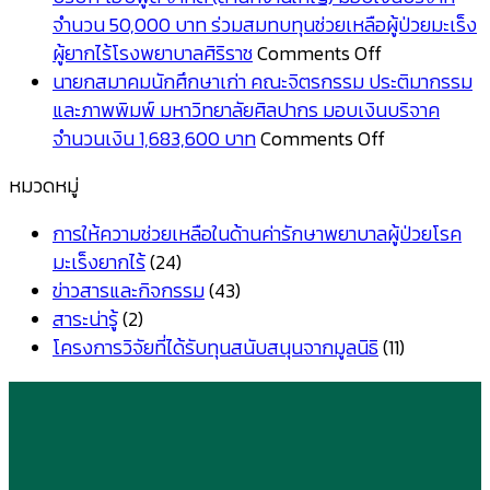
ทุน
ได้
วิจัย
จำนวน 50,000 บาท ร่วมสมทบทุนช่วยเหลือผู้ป่วยมะเร็ง
สนับสนุน
รับ
ที่
on
ผู้ยากไร้โรงพยาบาลศิริราช
Comments Off
ประจำ
ทุน
ได้
บริษัท
นายกสมาคมนักศึกษาเก่า คณะจิตรกรรม ประติมากรรม
ปี
สนับสนุน
รับ
โฮป
และภาพพิมพ์ มหาวิทยาลัยศิลปากร มอบเงินบริจาค
2568
ประจำ
ทุน
ฟูล
on
จำนวนเงิน 1,683,600 บาท
Comments Off
ปี
สนับสนุน
จำกัด
นายก
หมวดหมู่
2567
ประจำ
(สำนักงาน
สมาคม
ปี
ใหญ่)
นักศึกษา
การให้ความช่วยเหลือในด้านค่ารักษาพยาบาลผู้ป่วยโรค
2566
มอบ
เก่า
มะเร็งยากไร้
(24)
เงิน
คณะ
ข่าวสารและกิจกรรม
(43)
บริจาค
จิตรกรรม
สาระน่ารู้
(2)
จำนวน
ประติมากรรม
โครงการวิจัยที่ได้รับทุนสนับสนุนจากมูลนิธิ
(11)
50,000
และ
บาท
ภาพ
ร่วม
พิมพ์
สมทบ
มหาวิทยาลัย
ทุน
ศิลปากร