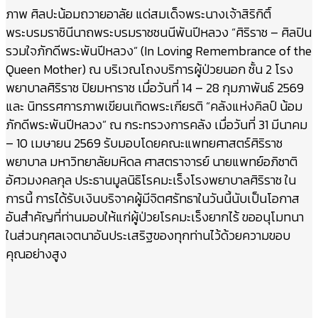
ภาพ ศิลปะน้อมถวายอาลัย แด่สมเด็จพระนางเจ้าสิริกิติ์
พระบรมราชินีนาถพระบรมราชชนนีพันปีหลวง “ศิริราช – ศิลปิน
รวมใจภักดีพระพันปีหลวง” (In Loving Remembrance of the
Queen Mother) ณ บริเวณโถงบริการผู้ป่วยนอก ชั้น 2 โรง
พยาบาลศิริราช ปิยมหาราช เมื่อวันที่ 14 – 28 กุมภาพันธ์ 2569
และ นิทรรศการภาพเขียนเทิดพระเกียรติ “คลังแห่งคิลป์ น้อม
ภักดีพระพันปีหลวง” ณ กระทรวงการคลัง เมื่อวันที่ 31 มีนาคม
– 10 เมษายน 2569 รับมอบโดยคณะแพทยศาสตร์ศิริราช
พยาบาล มหาวิทยาลัยมหิดล ศาสตราจารย์ นายแพทย์อภิชาติ
อัศวมงคลกุล ประธานมูลนิธิโรคมะเร็งโรงพยาบาลศิริราช ใน
การนี้ การได้รับเงินบริจาคผู้มีจิตศรัทธาในวันนี้นับเป็นโอกาส
อันสำคัญที่ท่านมอบให้แก่ผู้ป่วยโรคมะเร็งยากไร้ ขออนุโมทนา
ในส่วนกุศลเจตนาอันประเสริฐของทุกท่านไว้ด้วยความขอบ
คุณอย่างสูง