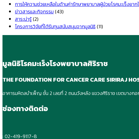
ท
ร
ส
การให้ความช่วยเหลือในด้านค่ารักษาพยาบาลผู้ป่วยโรคมะเร็งยากไ
ส
ท
ป
ข่าวสารและกิจกรรม
(43)
ป
ส
ป
สาระน่ารู้
(2)
ปี
ป
โครงการวิจัยที่ได้รับทุนสนับสนุนจากมูลนิธิ
(11)
2
ปี
2
มูลนิธิโรคมะเร็งโรงพยาบาลศิริราช
THE FOUNDATION FOR CANCER CARE SIRIRAJ HO
อาคารมหิดลบําเพ็ญ ชั้น 2 เลขที่ 2 ถนนวังหลัง แขวงศิริราช เขตบาง
ช่องทางติดต่อ
: 02-419-9117-8