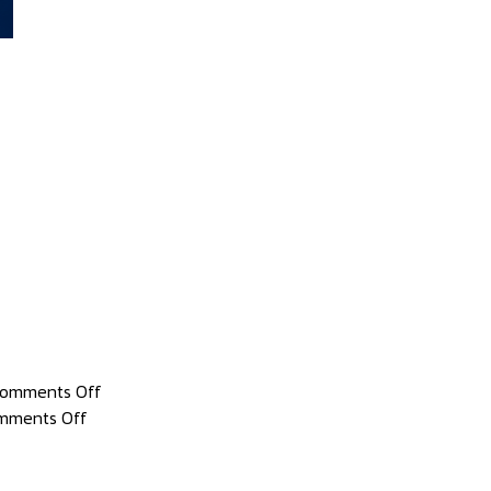
on
omments Off
on
บริษัท
mments Off
นายก
โฮป
สมาคม
ฟูล