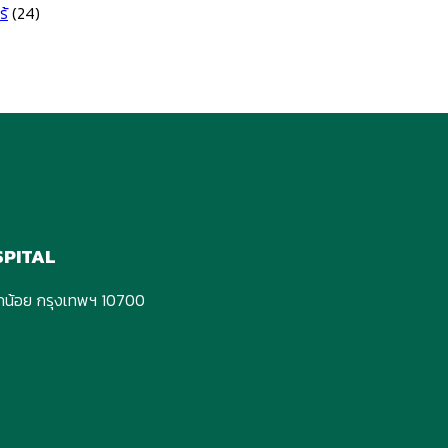
ุน
ับ
นับสนุน
ร้
(24)
นับสนุน
ุน
ระจำ
ระจำ
นับสนุน
ี
ระจำ
2568
567
566
SPITAL
กอกน้อย กรุงเทพฯ 10700