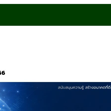
566
็งยากไร้